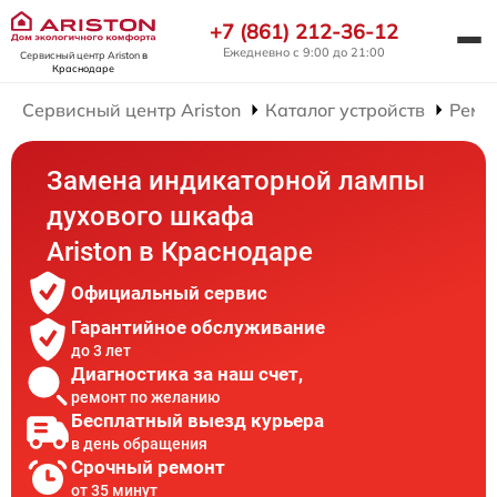
+7 (861) 212-36-12
Ежедневно с 9:00 до 21:00
Сервисный центр Ariston
в
Краснодаре
Сервисный центр Ariston
Каталог устройств
Ремо
Замена индикаторной лампы
духового шкафа
Ariston в Краснодаре
Официальный сервис
Гарантийное обслуживание
до 3 лет
Диагностика за наш счет,
ремонт по желанию
Бесплатный выезд курьера
в день обращения
Срочный ремонт
от 35 минут