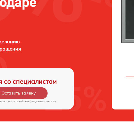
нодаре
 желанию
бращения
я со специалистом
Оставить заявку
есь c
политикой конфиденциальности